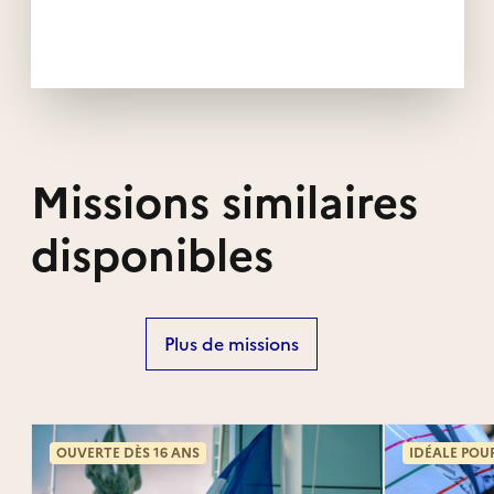
Missions similaires
disponibles
Plus de missions
OUVERTE DÈS 16 ANS
IDÉALE POU