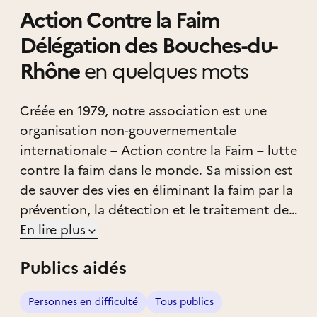
Action Contre la Faim
Délégation des Bouches-du-
Rhône
en quelques mots
Créée en 1979, notre association est une
organisation non-gouvernementale
internationale – Action contre la Faim – lutte
contre la faim dans le monde. Sa mission est
de sauver des vies en éliminant la faim par la
prévention, la détection et le traitement de
la sous-nutrition, en particulier pendant et
En lire plus
après les situations d’urgence liées aux
Publics aidés
conflits et aux catastrophes naturelles.
Personnes en difficulté
Tous publics
Aujourd’hui, Action contre la Faim un acteur