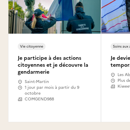
Vie citoyenne
Soins aux
Je participe à des actions
Je devie
citoyennes et je découvre la
tempor
gendarmerie
Les Ab
Gosier
Plus d
Saint-Martin
Le Mou
Kiwee
1 jour par mois à partir du 9
Capest
octobre
l'Eau,
COMGEND988
Saint-
Claude
Canal,
Habita