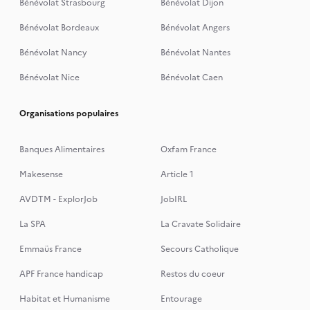
Bénévolat Strasbourg
Bénévolat Dijon
Bénévolat Bordeaux
Bénévolat Angers
Bénévolat Nancy
Bénévolat Nantes
Bénévolat Nice
Bénévolat Caen
Organisations populaires
Banques Alimentaires
Oxfam France
Makesense
Article 1
AVDTM - ExplorJob
JobIRL
La SPA
La Cravate Solidaire
Emmaüs France
Secours Catholique
APF France handicap
Restos du coeur
Habitat et Humanisme
Entourage