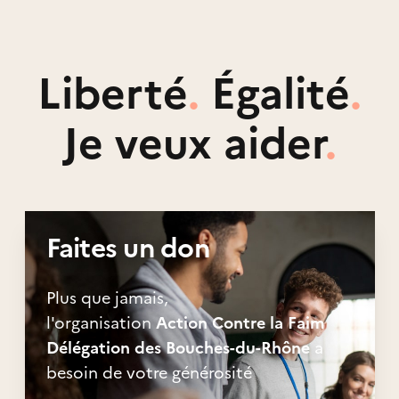
Liberté
.
Égalité
.
Je veux aider
.
Faites un don
Plus que jamais,
l'organisation
Action Contre la Faim
Délégation des Bouches-du-Rhône
a
besoin de votre générosité