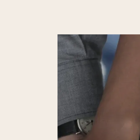
collectes et achats pou
Nous avons besoin de 
l'étiquetage et le tri d
limite de consommatio
marchandises et pour l
Nous organisons égalem
nutrition/santé, socio-
du lien social et favoris
-être.