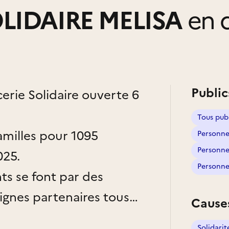
OLIDAIRE MELISA
en 
Public
rie Solidaire ouverte 6
Tous pub
amilles pour 1095
Personnes
Personne
025.
Personne
s se font par des
ignes partenaires tous
Cause
its frais et par des
Solidarit