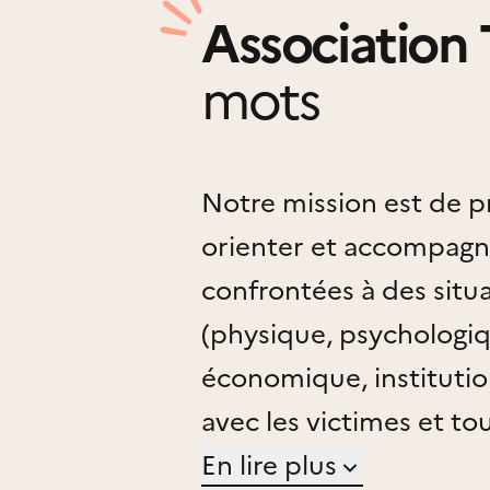
Association 
mots
Notre mission est de pr
orienter et accompagn
confrontées à des situ
(physique, psychologiq
économique, institution
avec les victimes et tou
prenantes (police, justic
En lire plus