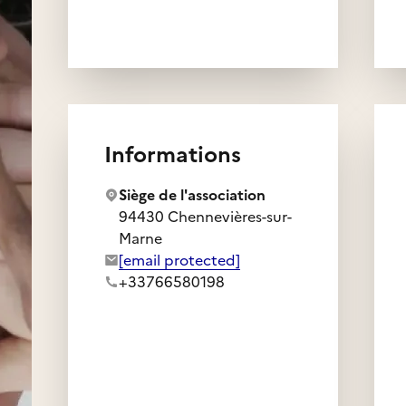
Informations
Siège de l'association
94430 Chennevières-sur-
Marne
Adresse e-mail de l'association :
[email protected]
Numéro de téléphone de l'association :
+33766580198