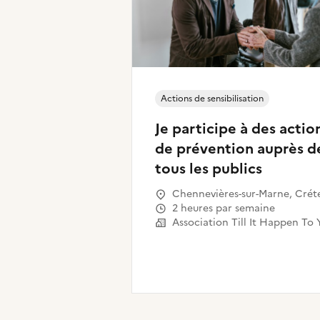
Actions de sensibilisation
Je participe à des actio
de prévention auprès d
tous les publics
Chennevières-sur-Marne, Créte
Saint-Maur-des-Fossés, Ivry-sur-
2 heures par semaine
Seine, Vincennes, Vitry-sur-Sei
Association Till It Happen To 
Saint-Maurice, Le Plessis-Trévis
Limeil-Brévannes, Valenton,
Boissy-Saint-Léger, Ormesson-s
Marne, Champigny-sur-Marne