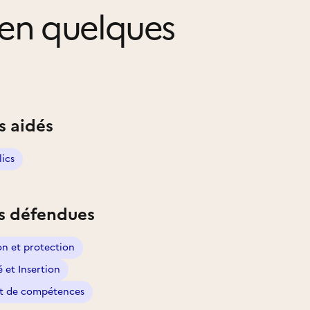
en quelques
s aidés
lics
s défendues
on et protection
é et Insertion
t de compétences