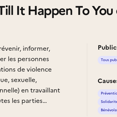
Till It Happen To You
Public
évenir, informer,
er les personnes
Tous pub
ations de violence
ue, sexuelle,
Cause
nelle) en travaillant
Préventi
tes les parties
Solidarit
e, santé, social, travail,
Bénévola