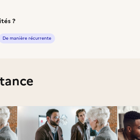
ités ?
De manière récurrente
stance