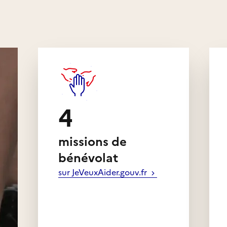
4
missions de
bénévolat
sur JeVeuxAider.gouv.fr