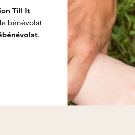
on Till It
de bénévolat
ébénévolat
.