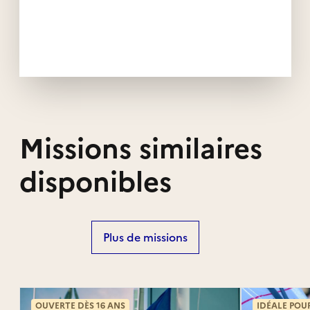
Missions similaires
disponibles
Plus de missions
OUVERTE DÈS 16 ANS
IDÉALE POU