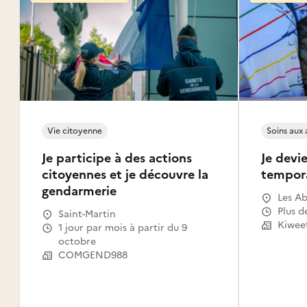
Vie citoyenne
Soins aux
Je participe à des actions
Je devie
citoyennes et je découvre la
tempor
gendarmerie
Les Ab
Gosier
Plus d
Saint-Martin
Le Mou
Kiwee
1 jour par mois à partir du 9
Capest
octobre
l'Eau,
COMGEND988
Saint-
Claude
Canal,