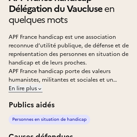
Délégation du Vaucluse
en
quelques mots
APF France handicap est une association
reconnue d’utilité publique, de défense et de
représentation des personnes en situation de
handicap et de leurs proches.
APF France handicap porte des valeurs
humanistes, militantes et sociales et un
projet d’intérêt général, celui d’une société
En lire plus
inclusive et solidaire.
Publics aidés
L’association agit contre les discriminations
et pour l’égalité des droits, la citoyenneté, la
Personnes en situation de handicap
participation sociale et le libre choix du
mode de vie des personnes en situation de
Causes défendues