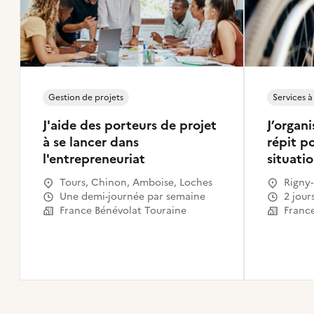
Gestion de projets
Services à
J'aide des porteurs de projet
J’organi
à se lancer dans
répit po
l'entrepreneuriat
situati
Tours, Chinon, Amboise, Loches
Rigny-
Une demi-journée par semaine
2 jour
France Bénévolat Touraine
France