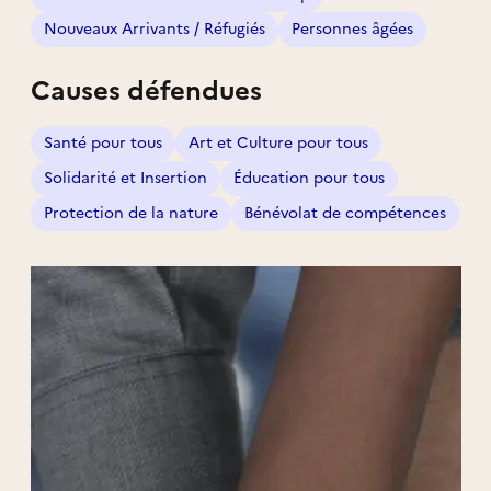
Nouveaux Arrivants / Réfugiés
Personnes âgées
Causes défendues
Santé pour tous
Art et Culture pour tous
Solidarité et Insertion
Éducation pour tous
Protection de la nature
Bénévolat de compétences