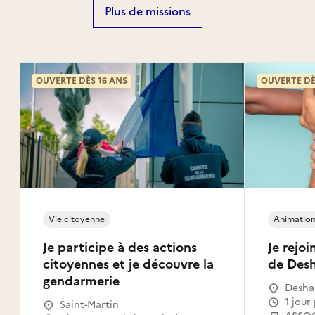
Plus de missions
OUVERTE DÈS 16 ANS
OUVERTE DÈ
Vie citoyenne
Animation 
Je participe à des actions
Je rejo
citoyennes et je découvre la
de Desh
gendarmerie
Desha
1 jou
Saint-Martin