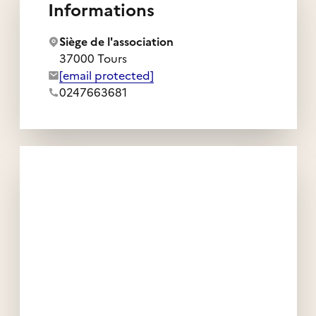
Informations
Siège de l'association
37000 Tours
Adresse e-mail de l'association :
[email protected]
Numéro de téléphone de l'association :
0247663681