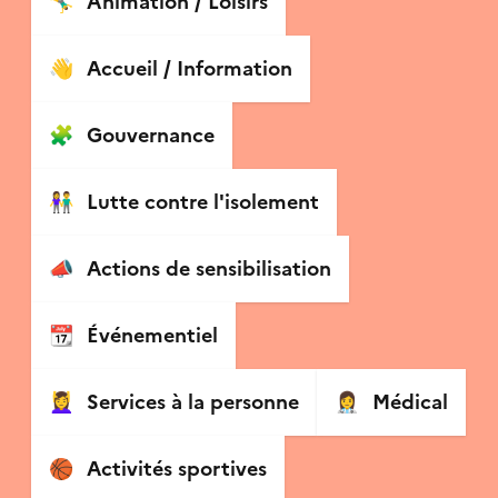
🤸‍♂️
Animation / Loisirs
👋
Accueil / Information
🧩
Gouvernance
👫
Lutte contre l'isolement
📣
Actions de sensibilisation
📆
Événementiel
💆‍♀️
Services à la personne
👩‍⚕️
Médical
🏀
Activités sportives