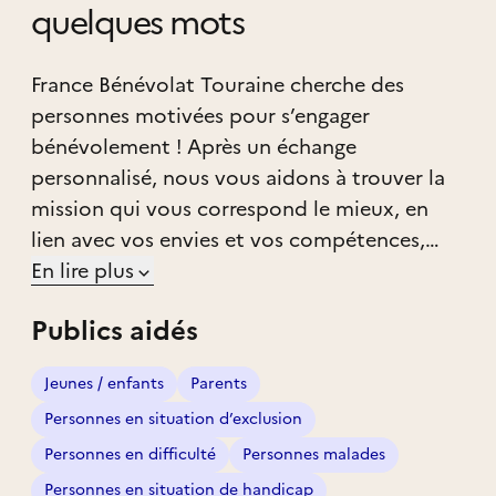
quelques mots
France Bénévolat Touraine cherche des
personnes motivées pour s’engager
bénévolement ! Après un échange
personnalisé, nous vous aidons à trouver la
mission qui vous correspond le mieux, en
lien avec vos envies et vos compétences,
parmi les associations partenaires qui nous
En lire plus
ont confié leurs besoins.
Publics aidés
Nous sommes aussi présents sur de
nombreux forums, salons et événements
Jeunes / enfants
Parents
pour faire découvrir le bénévolat et donner
Personnes en situation d’exclusion
envie de s’impliquer !
Personnes en difficulté
Personnes malades
Personnes en situation de handicap