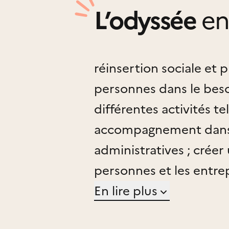
L’odyssée
en
réinsertion sociale et 
personnes dans le besoi
différentes activités tel
accompagnement dans
administratives ; créer 
personnes et les entrep
sorties découvertes ; r
En lire plus
professionnelle , aide 