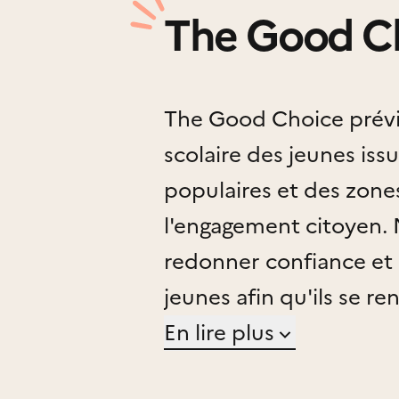
The Good C
The Good Choice prévi
scolaire des jeunes iss
populaires et des zones
l'engagement citoyen. 
redonner confiance et 
jeunes afin qu'ils se r
des pépites et qu'ils on
En lire plus
société.