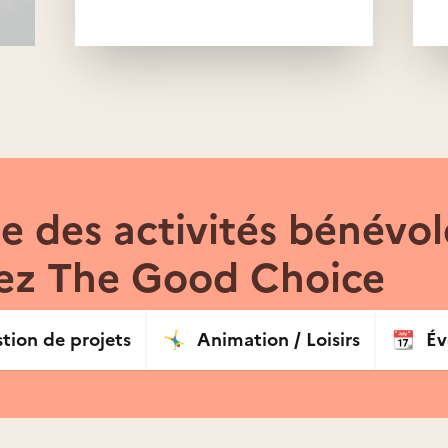
ciation
 des activités bénévol
ez The Good Choice
tion de projets
🤸‍♂️
Animation / Loisirs
📆
Év