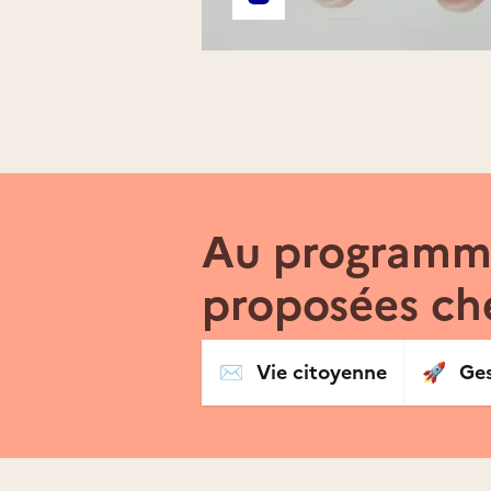
Compte Instagram de l'asso
Au programme
proposées ch
✉️
Vie citoyenne
🚀
Ges