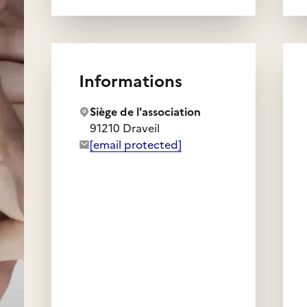
Informations
Siège de l'association
91210 Draveil
Adresse e-mail de l'association :
[email protected]