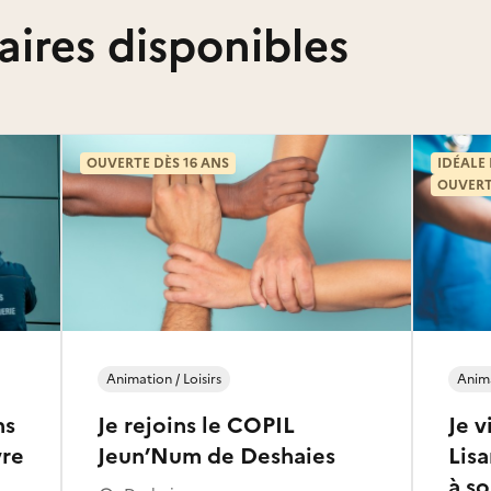
aires disponibles
OUVERTE DÈS 16 ANS
IDÉALE
OUVERT
Animation / Loisirs
Anima
ns
Je rejoins le COPIL
Je v
vre
Jeun’Num de Deshaies
Lisa
à so