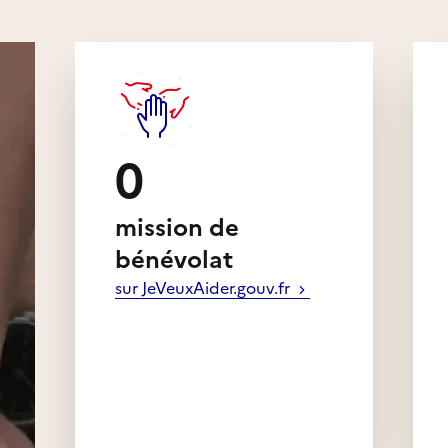
r des projets à impact en
jectifs de Développement
est en expérimentant
0
rront retrouver
er de nouvelles
mission de
bénévolat
sur JeVeuxAider.gouv.fr