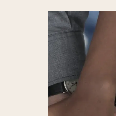
Nous les aidons à crée
s'appuyant sur les Ob
Durables de l'ONU. C'
directement qu'ils pou
confiance et développ
compétences.