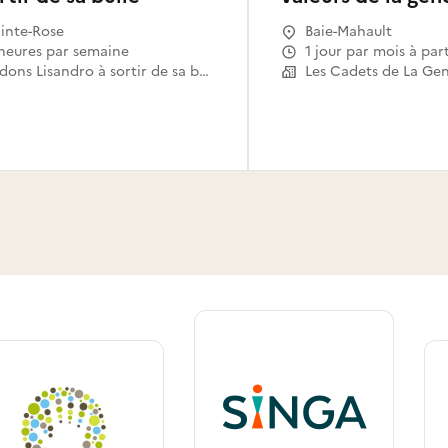
inte-Rose
Baie-Mahault
 heures par semaine
1 jour par mois à par
Aidons Lisandro à sortir de sa bulle