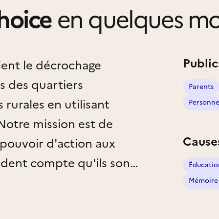
hoice
en quelques mo
Public
ent le décrochage
us des quartiers
Parents
 rurales en utilisant
Personnes
Notre mission est de
Cause
pouvoir d'action aux
endent compte qu'ils sont
Éducatio
t leurs places dans la
Mémoire 