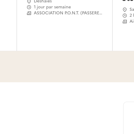
Deshaies
1 jour par semaine
Sa
ASSOCIATION P.O.N.T. (PASSERELLES OUVERTES VERS LE NUMERIQUE POUR TOUS)
2