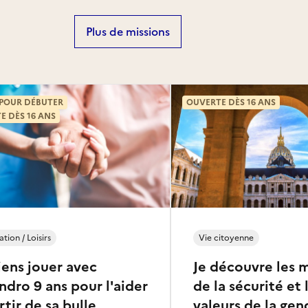
Plus de missions
 POUR DÉBUTER
OUVERTE DÈS 16 ANS
E DÈS 16 ANS
tion / Loisirs
Vie citoyenne
iens jouer avec
Je découvre les 
ndro 9 ans pour l'aider
de la sécurité et 
rtir de sa bulle
valeurs de la ge