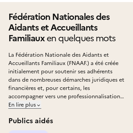
Fédération Nationales des
Aidants et Accueillants
Familiaux
en quelques mots
La Fédération Nationale des Aidants et
Accueillants Familiaux (FNAAF.) a été créée
initialement pour soutenir ses adhérents
dans de nombreuses démarches juridiques et
financières et, pour certains, les
accompagner vers une professionnalisation
de leur métier.
En lire plus
Publics aidés
Les difficultés rencontrées par les familles, les
aidants et les accueillants familiaux, ces