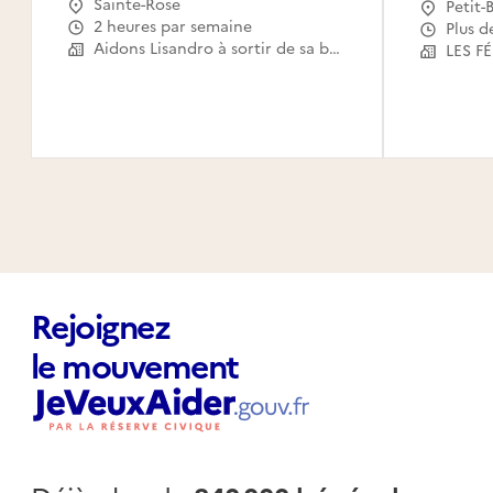
Sainte-Rose
Petit-
2 heures par semaine
Plus d
Aidons Lisandro à sortir de sa bulle
LES F
Rejoignez
le mouvement