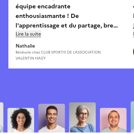
équipe encadrante
enthousiasmante ! De
l'apprentissage et du partage, bref
Lire la suite
des échanges très riches.
Nathalie
Bénévole chez
CLUB SPORTIF DE L'ASSOCIATION
VALENTIN HAÜY