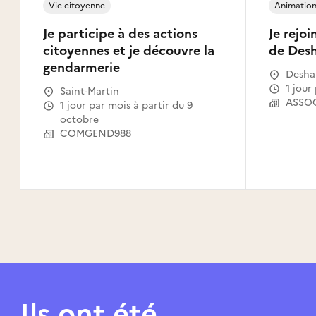
Vie citoyenne
Animation 
Je participe à des actions
Je rejo
citoyennes et je découvre la
de Desh
gendarmerie
Desha
1 jou
Saint-Martin
1 jour par mois à partir du 9
octobre
COMGEND988
Ils ont été