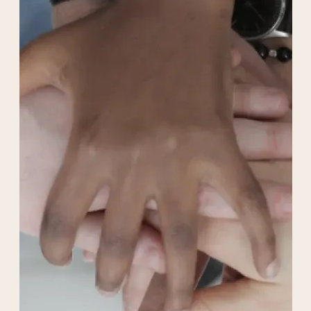
ballon sonore sous des cordes tendues à
hauteur de 40 cm. Ce sport, accessible à
tous les âges, développe la coordination, les
réflexes, et l’esprit d’équipe dans une
ambiance conviviale.
Le Goalball : un sport paralympique
d’excellence
Le goalball, discipline officielle des Jeux
Paralympiques, est une activité sportive de
haut niveau qui s’adresse exclusivement aux
personnes déficientes visuelles. Chaque
équipe, composée de trois joueurs, tente de
marquer des points en envoyant un ballon
sonore dans les filets adverses. Ce sport, qui