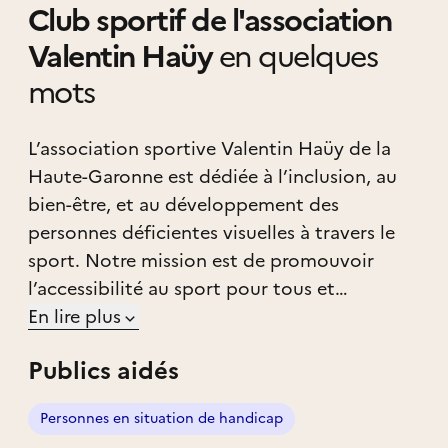
Club sportif de l'association
Valentin Haüy
en quelques
mots
L’association sportive Valentin Haüy de la
Haute-Garonne est dédiée à l’inclusion, au
bien-être, et au développement des
personnes déficientes visuelles à travers le
sport. Notre mission est de promouvoir
l’accessibilité au sport pour tous et
d’encourager nos membres à se dépasser, à
En lire plus
tisser des liens, et à s’épanouir au sein d’une
Publics aidés
communauté dynamique et bienveillante.
Personnes en situation de handicap
Nous offrons la possibilité de pratiquer deux