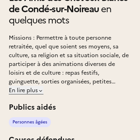
de Condé-sur-Noireau
en
quelques mots
Missions : Permettre à toute personne
retraitée, quel que soient ses moyens, sa
culture, sa religion et sa situation sociale, de
participer à des animations diverses de
loisirs et de culture : repas festifs,
guinguette, sorties organisées, petites
vacances (France et Étranger), cinéma,
En lire plus
spectacles, animations locales, visites et
Publics aidés
découvertes du patrimoine, de l'histoire, de
sites industriels, etc...
Personnes âgées
Causes défendues