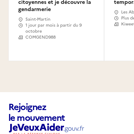
citoyennes et je découvre la
tempor
gendarmerie
Les Ab
Gosier
Plus d
Saint-Martin
Le Mou
Kiwee
1 jour par mois à partir du 9
Capest
octobre
l'Eau,
COMGEND988
Saint-
Claude
Canal,
Habita
Rejoignez
le mouvement