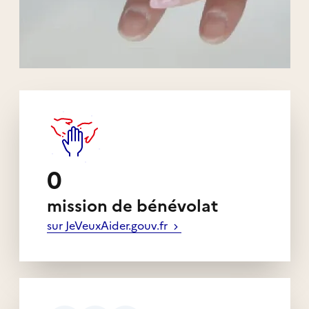
Liens externes de l'association
0
mission de bénévolat
sur JeVeuxAider.gouv.fr