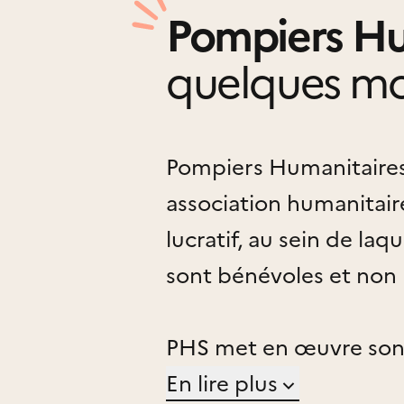
Pompiers Hum
quelques mo
Pompiers Humanitaires 
association humanitair
lucratif, au sein de laqu
sont bénévoles et non
PHS met en œuvre son 
faire humanitaire au s
En lire plus