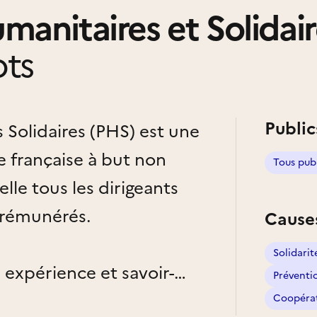
anitaires et Solidair
ts
Public
Solidaires (PHS) est une
e française à but non
Tous pub
elle tous les dirigeants
 rémunérés.
Cause
Solidarit
expérience et savoir-
Préventi
ervice des populations en
Coopérat