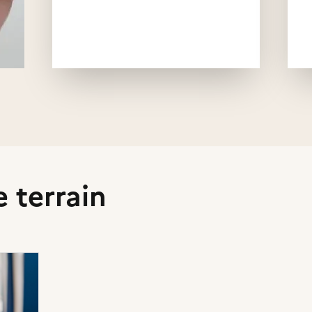
tion
ciation
e terrain