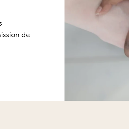
s
ission de
.