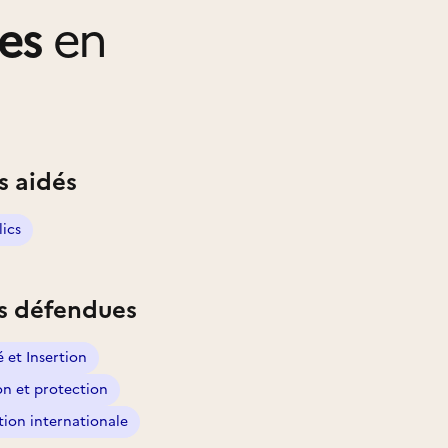
es
en
s aidés
lics
s défendues
é et Insertion
on et protection
ion internationale