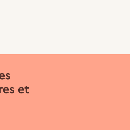
es
es et