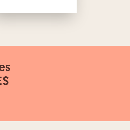
es
ES