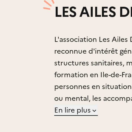
LES AILES 
L'association Les Aile
reconnue d'intérêt gén
structures sanitaires, 
formation en Ile-de-Fra
personnes en situatio
ou mental, les accompa
l’insertion, l'habitat et
En lire plus
professionnels.