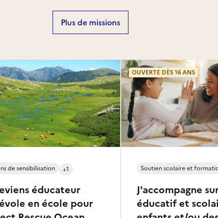
Plus de missions
OUVERTE DÈS 16 ANS
ns de sensibilisation
Soutien scolaire et formati
+1
deviens éducateur
J'accompagne sur
évole en école pour
éducatif et scola
ject Rescue Ocean
enfants et/ou de