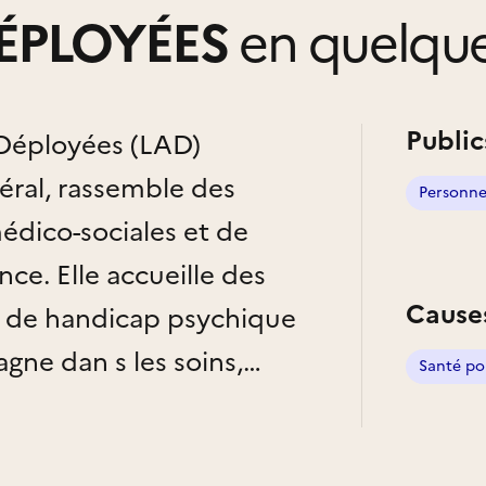
DÉPLOYÉES
en quelqu
Public
s Déployées (LAD)
éral, rassemble des
Personne
médico-sociales et de
nce. Elle accueille des
Cause
n de handicap psychique
gne dan s les soins,
Santé po
 l’emploi, et forme les