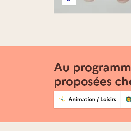
Site web de l'association
Au programme
proposées ch
🤸‍♂️
Animation / Loisirs
👨‍