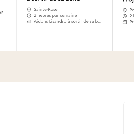
Sainte-Rose
Po
ASSOCIATION P.O.N.T. (PASSERELLES OUVERTES VERS LE NUMERIQUE POUR TOUS)
2 heures par semaine
2
Aidons Lisandro à sortir de sa bulle
Pr