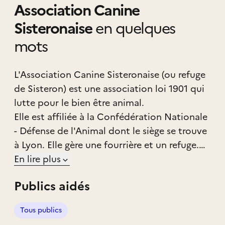
Association Canine
Sisteronaise
en quelques
mots
L'Association Canine Sisteronaise (ou refuge
de Sisteron) est une association loi 1901 qui
lutte pour le bien être animal.
Elle est affiliée à la Confédération Nationale
- Défense de l'Animal dont le siège se trouve
à Lyon. Elle gère une fourrière et un refuge.
L'Association ne s'occupe que des chiens, il
En lire plus
n'y a pas de chatterie. La possibilité
Publics aidés
d'accueil est de 49 chiens.
L'ACS a pour but de recueillir et protéger les
Tous publics
chiens errants ou abandonnés sur Sisteron