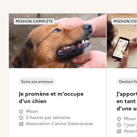
MISSION COMPLÈTE
MISSION CO
Soins aux animaux
Gestion fi
Je promène et m'occupe
J’appor
d'un chien
en tant
d’une a
Mison
2 heures par semaine
Mison
Association Canine Sisteronaise
1 jou
Associ