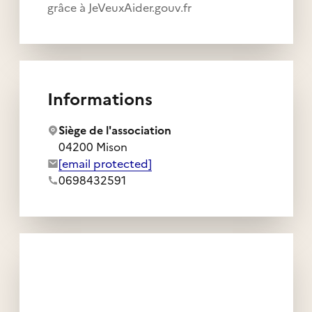
grâce à JeVeuxAider.gouv.fr
Informations
Siège de l'association
04200 Mison
Adresse e-mail de l'association :
[email protected]
Numéro de téléphone de l'association :
0698432591