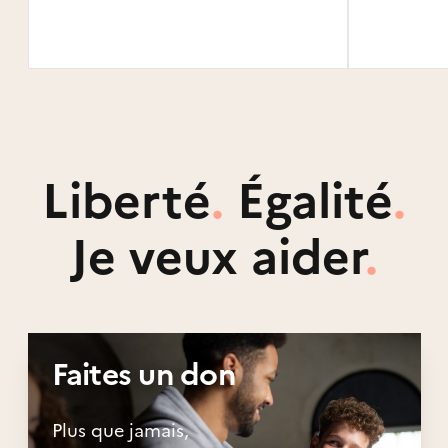
Saint-François, Basse-Terre, Saint-
Claude, Trois-Rivières, Petit-
Canal, Gourbeyre, Goyave, Vieux-
Habitants, Bouillante
Liberté
.
Égalité
.
Je veux aider
.
Faites un don
Plus que jamais,