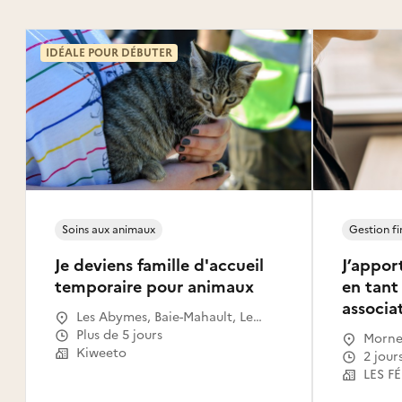
IDÉALE POUR DÉBUTER
Soins aux animaux
Gestion fi
Je deviens famille d'accueil
J’appor
temporaire pour animaux
en tant
associa
Les Abymes, Baie-Mahault, Le
Gosier, Sainte-Anne, Petit-Bourg,
Plus de 5 jours
Morne-
Le Moule, Sainte-Rose,
Kiweeto
2 jou
Capesterre-Belle-Eau, Morne-à-
LES F
l'Eau, Pointe-à-Pitre, Lamentin,