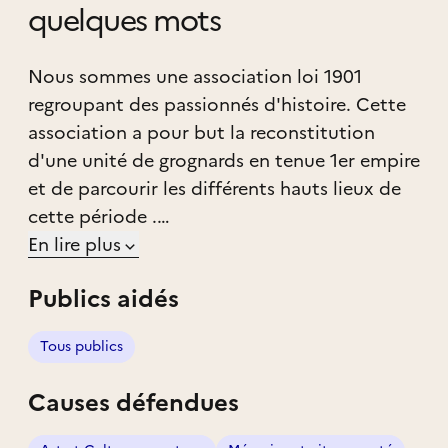
quelques mots
Nous sommes une association loi 1901
regroupant des passionnés d'histoire. Cette
association a pour but la reconstitution
d'une unité de grognards en tenue 1er empire
et de parcourir les différents hauts lieux de
cette période .
Nous participons a des commémorations,
En lire plus
des reconstitutions de bataille, festivals
Publics aidés
historiques multi-époques liés a l'histoire de
cette période.
Tous publics
Nos uniformes et équipements sont
constitués suivant les plans d'époque.
Causes défendues
Si vous êtes intéressé par l'histoire, ou
simplement curieux ; rejoignez nous le temps