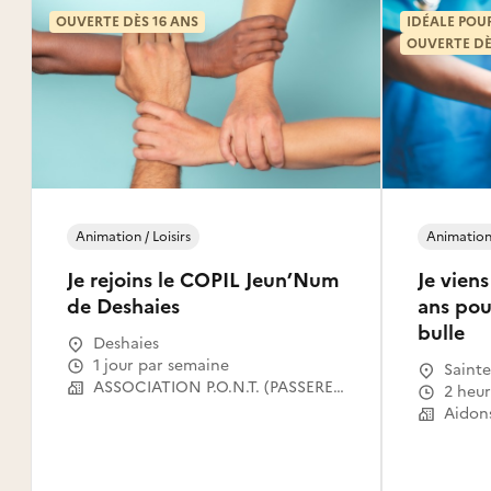
OUVERTE DÈS 16 ANS
IDÉALE POU
OUVERTE DÈ
Animation / Loisirs
Animation 
Je rejoins le COPIL Jeun’Num
Je vien
de Deshaies
ans pour
bulle
Deshaies
1 jour par semaine
Sainte
ASSOCIATION P.O.N.T. (PASSERELLES OUVERTES VERS LE NUMERIQUE POUR TOUS)
2 heu