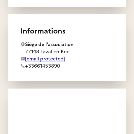
Informations
Siège de l'association
77148 Laval-en-Brie
Adresse e-mail de l'association :
[email protected]
Numéro de téléphone de l'association :
+33661453890