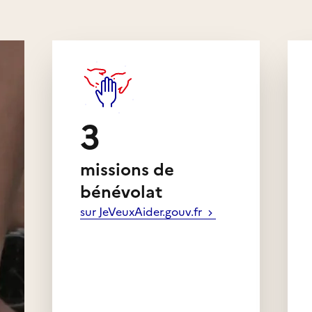
es formes
3
missions de
bénévolat
sur JeVeuxAider.gouv.fr