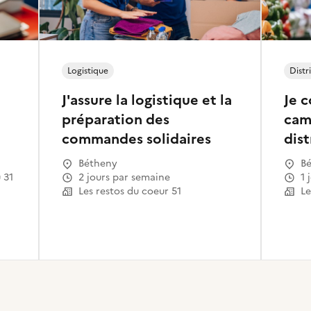
Logistique
Distr
J'assure la logistique et la
Je c
préparation des
cami
commandes solidaires
dist
de 
Bétheny
B
(ali
2 jours par semaine
1
Les restos du coeur 51
Le
plu