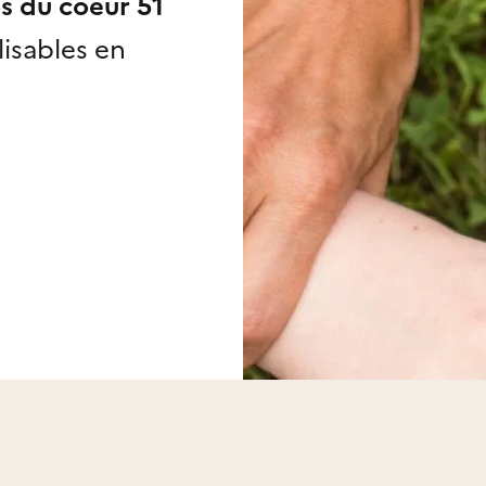
os du coeur 51
lisables
en