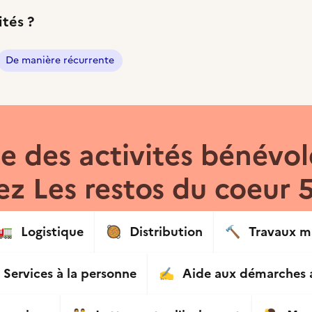
ités ?
De manière récurrente
 des activités bénévol
z Les restos du coeur 
🚛
Logistique
🥘
Distribution
🔨
Travaux m
Services à la personne
✍️
Aide aux démarches a