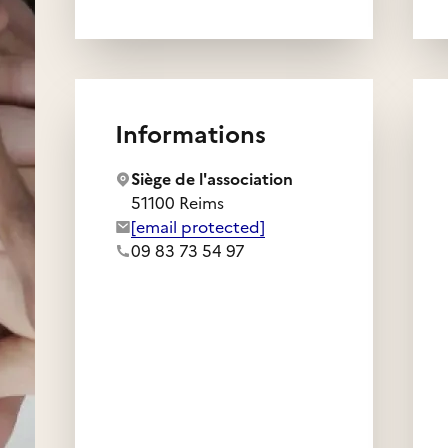
Informations
Siège de l'association
51100 Reims
Adresse e-mail de l'association :
[email protected]
Numéro de téléphone de l'association :
09 83 73 54 97