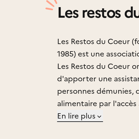
Les restos d
Les Restos du Coeur (
1985) est une association d'utilité publique.
Les Restos du Coeur on
d'apporter une assist
personnes démunies, 
alimentaire par l'accès 
par la participation à l
En lire plus
économique, ainsi qu'à