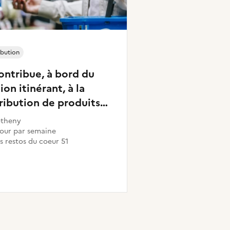
ibution
ontribue, à bord du
on itinérant, à la
ribution de produits
1ere nécessité
étheny
ments, hygiène) aux
 jour par semaine
s restos du coeur 51
s démunis