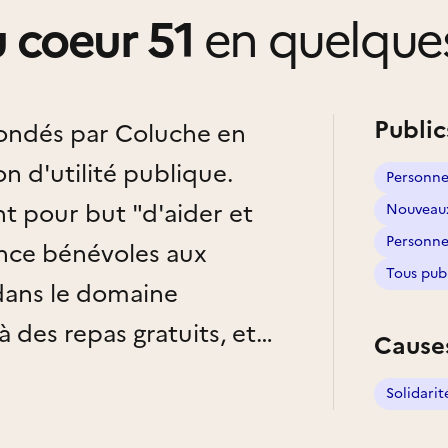
u coeur 51
en quelque
Public
fondés par Coluche en
Personnes
t pour but "d'aider et
Nouveaux
Personnes
ance bénévoles aux
Tous pub
dans le domaine
à des repas gratuits, et
Cause
eur insertion sociale et
Solidarit
 toute action contre la