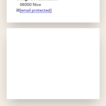
06000 Nice
Adresse e-mail de l'association :
[email protected]