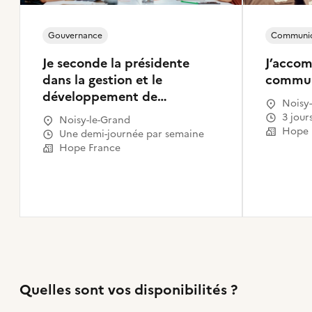
Gouvernance
Communic
Je seconde la présidente
J’accom
dans la gestion et le
commun
développement de
Noisy-
l'association
Marne,
3 jour
Noisy-le-Grand
Le Rai
Hope 
Une demi-journée par semaine
Clichy
Hope France
Quelles sont vos disponibilités ?