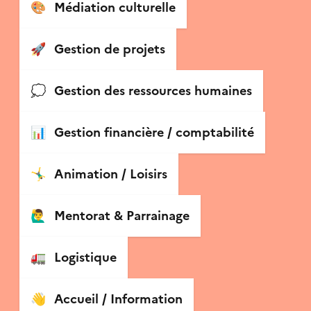
🎨
Médiation culturelle
🚀
Gestion de projets
💭
Gestion des ressources humaines
📊
Gestion financière / comptabilité
🤸‍♂️
Animation / Loisirs
🙋‍♂️
Mentorat & Parrainage
🚛
Logistique
👋
Accueil / Information