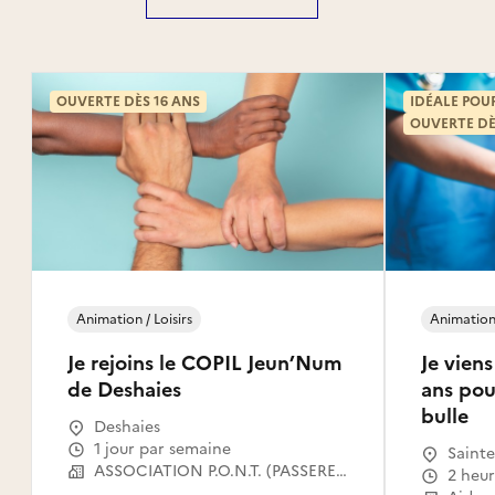
OUVERTE DÈS 16 ANS
IDÉALE POU
OUVERTE DÈ
Animation / Loisirs
Animation 
Je rejoins le COPIL Jeun’Num
Je vien
de Deshaies
ans pour
bulle
Deshaies
1 jour par semaine
Sainte
ASSOCIATION P.O.N.T. (PASSERELLES OUVERTES VERS LE NUMERIQUE POUR TOUS)
2 heu