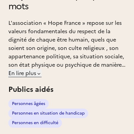
mots
L'association « Hope France » repose sur les
valeurs fondamentales du respect de la
dignité de chaque être humain, quels que
soient son origine, son culte religieux , son
appartenance politique, sa situation sociale,
son état physique ou psychique de manière
apolitique et areligieuse.
En lire plus
Publics aidés
Elle intervient pour répondre à de vastes
programmes permanents. Ses domaines
Personnes âgées
d’intervention sont la lutte contre la
Personnes en situation de handicap
précarité, l’aide alimentaire, la protection de
l’enfance et l'aide au handicap en France et à
Personnes en difficulté
l'international.