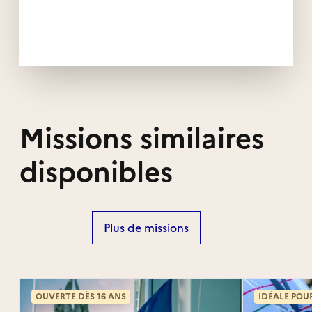
Missions similaires
disponibles
Plus de missions
OUVERTE DÈS 16 ANS
IDÉALE POU