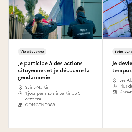
Vie citoyenne
Soins aux
Je participe à des actions
Je devie
citoyennes et je découvre la
tempor
gendarmerie
Les Ab
Gosier
Plus d
Saint-Martin
Le Mou
Kiwee
1 jour par mois à partir du 9
Capest
octobre
l'Eau,
COMGEND988
Saint-
Claude
Canal,
Habita