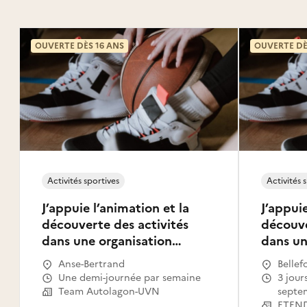
OUVERTE DÈS 16 ANS
OUVERTE DÈ
Activités sportives
Activités 
J’appuie l’animation et la
J’appuie
découverte des activités
découve
dans une organisation
dans un
sportive
sportiv
Anse-Bertrand
Bellef
Une demi-journée par semaine
3 jours par semaine à partir du 1
Team Autolagon-UVN
septe
ETEND