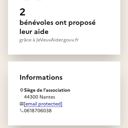
2
bénévoles ont proposé
leur aide
grâce à JeVeuxAider.gouv.fr
Informations
Siège de l'association
44300 Nantes
Adresse e-mail de l'association :
[email protected]
Numéro de téléphone de l'association :
0618706038