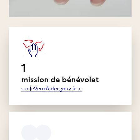
Liens externes de l'association
1
mission de bénévolat
sur JeVeuxAider.gouv.fr