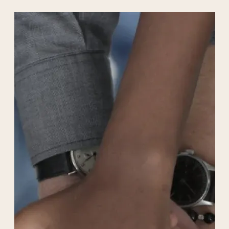
respect des légitimes diversités ; pour
accueillir, protéger, promouvoir et intégrer
les personnes, particulièrement celles des
périphéries géographiques et existentielles
partout dans le monde, l'association met au
c?ur de son action la formation,
l'accompagnement et la rencontre ; la
défense du droit d'asile et du vivre-
ensemble, ainsi que la lutte contre la misère
et toute forme de marginalisation sont ses
priorités.