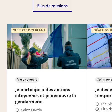
Plus de missions
OUVERTE DÈS 16 ANS
IDÉALE POU
Vie citoyenne
Soins aux
Je participe à des actions
Je devie
citoyennes et je découvre la
tempor
gendarmerie
Les Ab
Gosier
Plus d
Saint-Martin