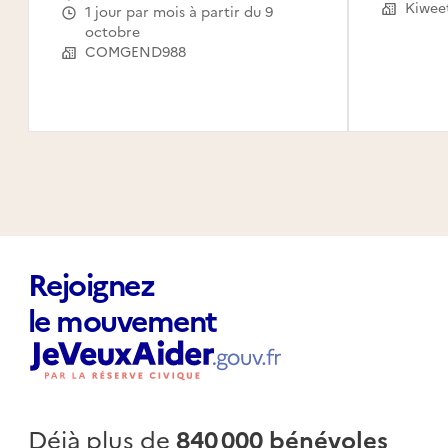
Le Mou
Kiwee
1 jour par mois à partir du 9
Capest
octobre
l'Eau,
COMGEND988
Saint-
Claude
Canal,
Habita
Rejoignez
le mouvement
Déjà plus de
840 000 bénévoles