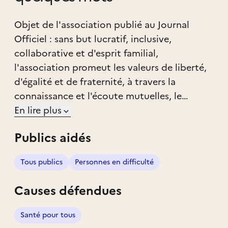
Objet de l'association publié au Journal
Officiel : sans but lucratif, inclusive,
collaborative et d'esprit familial,
l'association promeut les valeurs de liberté,
d'égalité et de fraternité, à travers la
connaissance et l'écoute mutuelles, le
partage, l'entraide concrète dans toutes les
En lire plus
dimensions humaines, sans distinction
Publics aidés
d'origine, d'ethnie, de genre ou de religion,
en sachant que c'est dès les situations
Tous publics
Personnes en difficulté
d'urgence que s'opère l'inclusion de toutes
les personnes et de tous les peuples dans
Causes défendues
l'unique famille humaine ; celle-ci se
développe par la recherche de la justice et
Santé pour tous
de la paix, dans l'amour du prochain et le