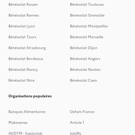
Bénévolat Rouen
Bénévolat Toulouse
Bénévolat Rennes
Bénévolat Grenoble
Bénévolat Lyon
Bénévolat Montpellier
Bénévolat Tours
Bénévolat Marseille
Bénévolat Strasbourg
Bénévolat Dijon
Bénévolat Bordeaux
Bénévolat Angers
Bénévolat Nancy
Bénévolat Nantes
Bénévolat Nice
Bénévolat Caen
Organisations populaires
Banques Alimentaires
Oxfam France
Makesense
Article 1
AVDTM - ExplorJob
JobIRL