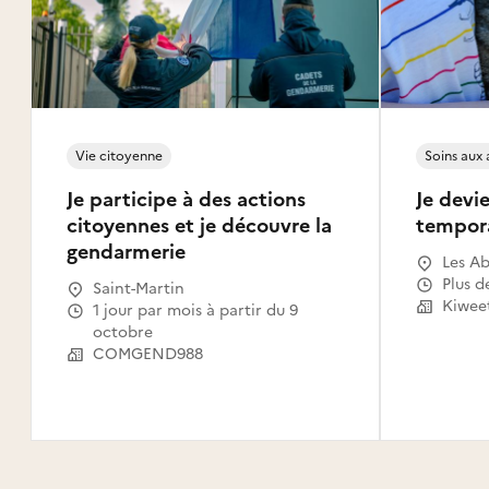
Vie citoyenne
Soins aux
Je participe à des actions
Je devie
citoyennes et je découvre la
tempor
gendarmerie
Les Ab
Gosier
Plus d
Saint-Martin
Le Mou
Kiwee
1 jour par mois à partir du 9
Capest
octobre
l'Eau,
COMGEND988
Saint-
Claude
Canal,
Habita