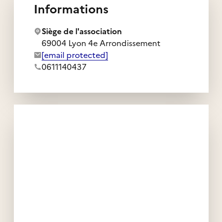
Informations
Siège de l'association
69004 Lyon 4e Arrondissement
Adresse e-mail de l'association :
[email protected]
Numéro de téléphone de l'association :
0611140437