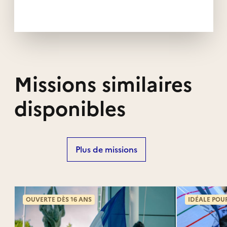
Missions similaires
disponibles
Plus de missions
OUVERTE DÈS 16 ANS
IDÉALE POU