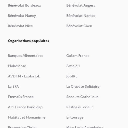
Bénévolat Bordeaux
Bénévolat Angers
Bénévolat Nancy
Bénévolat Nantes
Bénévolat Nice
Bénévolat Caen
Organisations populaires
Banques Alimentaires
Oxfam France
Makesense
Article 1
AVDTM - ExplorJob
JobIRL
La SPA
La Cravate Solidaire
Emmaüs France
Secours Catholique
APF France handicap
Restos du coeur
Habitat et Humanisme
Entourage
Protection Civile
Mon Emile Association