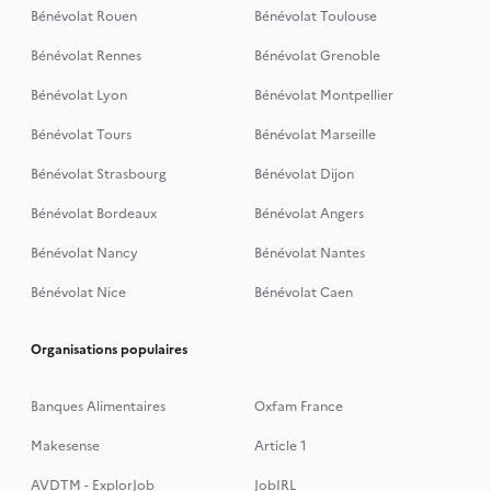
Bénévolat Rouen
Bénévolat Toulouse
Bénévolat Rennes
Bénévolat Grenoble
Bénévolat Lyon
Bénévolat Montpellier
Bénévolat Tours
Bénévolat Marseille
Bénévolat Strasbourg
Bénévolat Dijon
Bénévolat Bordeaux
Bénévolat Angers
Bénévolat Nancy
Bénévolat Nantes
Bénévolat Nice
Bénévolat Caen
Organisations populaires
Banques Alimentaires
Oxfam France
Makesense
Article 1
AVDTM - ExplorJob
JobIRL