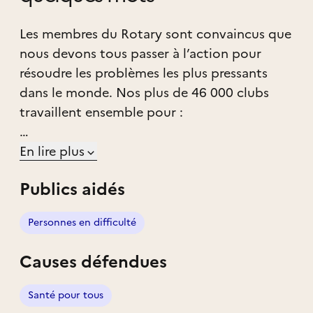
Les membres du Rotary sont convaincus que
nous devons tous passer à l’action pour
résoudre les problèmes les plus pressants
dans le monde. Nos plus de 46 000 clubs
travaillent ensemble pour :
construire la paix
En lire plus
combattre les maladies
Publics aidés
apporter l’eau potable, l’assainissement et
l’hygiène
Personnes en difficulté
soigner les mères et leurs enfants
soutenir l’éducation
Causes défendues
développer les économies locales
protéger l'environnement
Santé pour tous