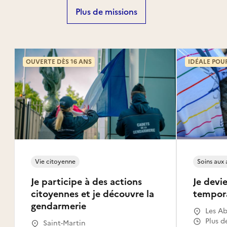
Plus de missions
OUVERTE DÈS 16 ANS
IDÉALE POU
Vie citoyenne
Soins aux
Je participe à des actions
Je devie
citoyennes et je découvre la
tempor
gendarmerie
Les Ab
Gosier
Plus d
Saint-Martin