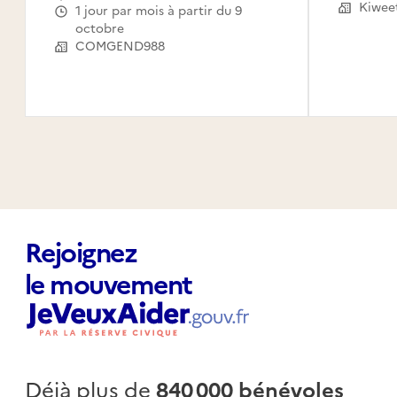
Le Mou
Kiwee
1 jour par mois à partir du 9
Capest
octobre
l'Eau,
COMGEND988
Saint-
Claude
Canal,
Habita
Rejoignez
le mouvement
Déjà plus de
840 000 bénévoles