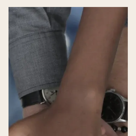
l’enfance ou de l’enfance délinquante. Ces
jeunes lui sont confiés ou orientés par les
services sociaux du département ou par les
juges pour enfants.
des enfants handicapés, déficients
intellectuels, enfants ayant des troubles
envahissant du développement et enfants
polyhandicapés.