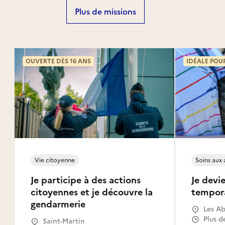
Plus de missions
OUVERTE DÈS 16 ANS
IDÉALE POU
Vie citoyenne
Soins aux
Je participe à des actions
Je devie
citoyennes et je découvre la
tempor
gendarmerie
Les Ab
Gosier
Plus d
Saint-Martin