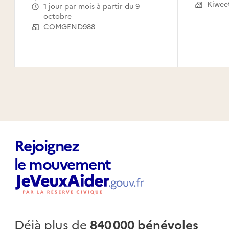
Le Mou
Kiwee
1 jour par mois à partir du 9
Capest
octobre
l'Eau,
COMGEND988
Saint-
Claude
Canal,
Habita
Rejoignez
le mouvement
Déjà plus de
840 000 bénévoles