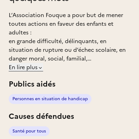
L’Association Fouque a pour but de mener
toutes actions en faveur des enfants et
adultes :
en grande difficulté, délinquants, en
situation de rupture ou d’échec scolaire, en
danger moral, social, familial,
ayant un handicap ou des troubles mentaux
En lire plus
ou psychiques
Publics aidés
afin de leur permettre d’épanouir leur
personnalité et de favoriser leur insertion
Personnes en situation de handicap
dans le respect des valeurs civiques et
morales.
Causes défendues
Elle accueille et prend en charge :
des enfants, adolescents et jeunes majeurs
Santé pour tous
en difficulté relevant de la protection de