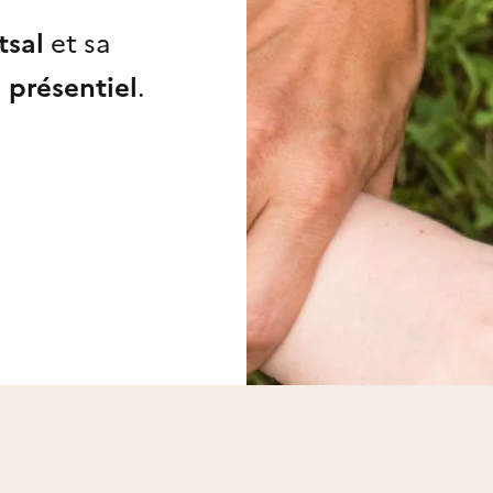
tsal
et sa
n
présentiel
.