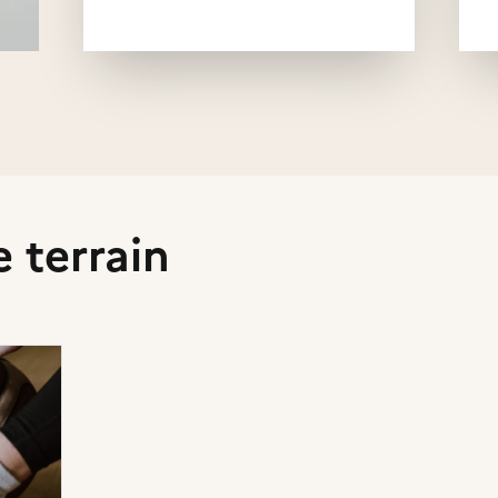
ion
e terrain