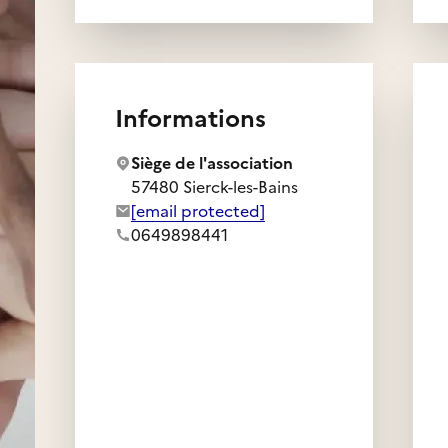
Informations
Siège de l'association
57480 Sierck-les-Bains
Adresse e-mail de l'association :
[email protected]
Numéro de téléphone de l'association :
0649898441