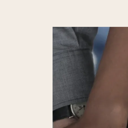
recherche de bénévoles
s'investir dans la vie d
jeunes et l'école de fo
seniors.