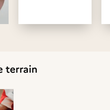
ion
e terrain