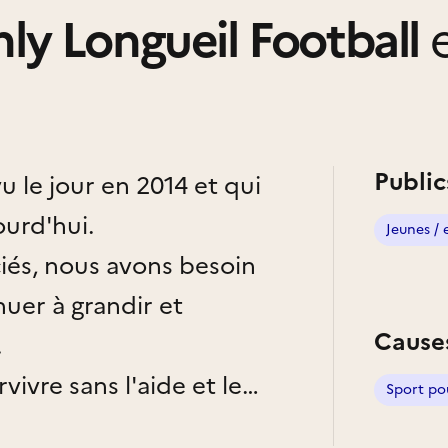
y Longueil Football
e
Public
u le jour en 2014 et qui
ourd'hui.
Jeunes / 
ciés, nous avons besoin
uer à grandir et
Cause
.
ivre sans l'aide et le
Sport po
. Nous sommes donc à la