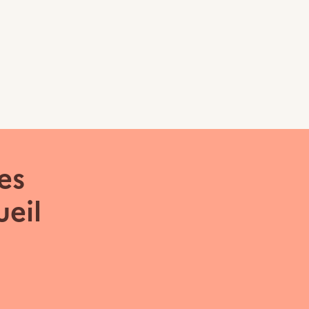
es
eil