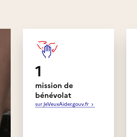
 volontaires et prêts à
u club, aussi bien avec les
ot qu'avec le groupe
1
mission de
bénévolat
sur JeVeuxAider.gouv.fr