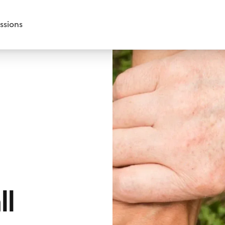
ssions
ll