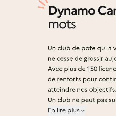
Dynamo Canl
mots
Un club de pote qui a v
ne cesse de grossir auj
Avec plus de 150 licen
de renforts pour contin
atteindre nos objectifs
Un club ne peut pas surv
soutien des bénévoles
En lire plus