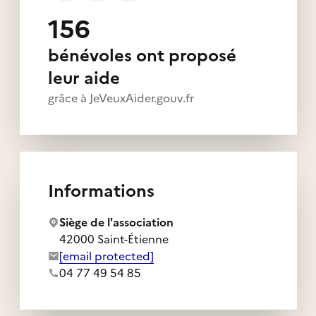
156
bénévoles ont proposé
leur aide
grâce à JeVeuxAider.gouv.fr
Informations
Siège de l'association
42000 Saint-Étienne
Adresse e-mail de l'association :
[email protected]
Numéro de téléphone de l'association :
04 77 49 54 85