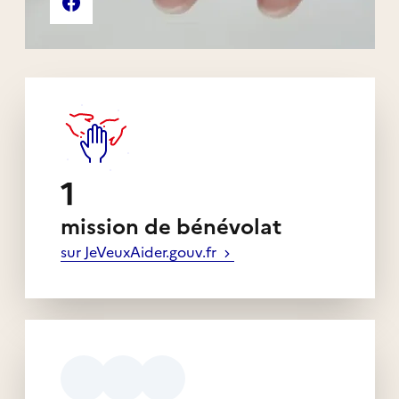
Page Facebook de l'association
1
mission de bénévolat
sur JeVeuxAider.gouv.fr