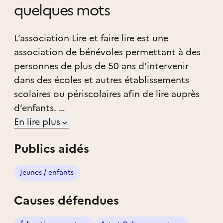
quelques mots
L’association Lire et faire lire est une
association de bénévoles permettant à des
personnes de plus de 50 ans d’intervenir
dans des écoles et autres établissements
scolaires ou périscolaires afin de lire auprès
d’enfants.
Elle permet d’entretenir le lien
En lire plus
intergénérationnel entre bénévoles et
Publics aidés
enfants, autour de la lecture.
Tout au long de l'année nous proposons
Jeunes / enfants
diverses formations pour accompagner nos
bénévoles lecteurs ainsi que plusieurs
Causes défendues
événements (ex: printemps des poètes, fête
du livre en pays roannais...)