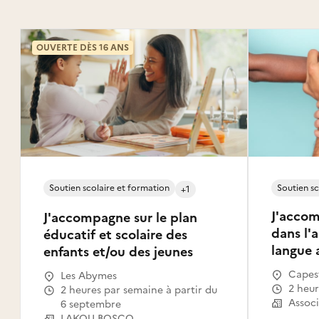
OUVERTE DÈS 16 ANS
Soutien scolaire et formation
Soutien sc
+1
J'accom
J'accompagne sur le plan
dans l'
éducatif et scolaire des
langue 
enfants et/ou des jeunes
Capest
Les Abymes
2 heu
2 heures par semaine à partir du
Assoc
6 septembre
LAKOU BOSCO