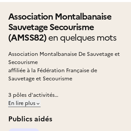
Association Montalbanaise
Sauvetage Secourisme
(AMSS82)
en quelques mots
Association Montalbanaise De Sauvetage et
Secourisme
affiliée à la Fédération Française de
Sauvetage et Secourisme
3 pôles d'activités
- club de sauvetage sportif
En lire plus
- formation en secourisme
Publics aidés
- dispositif prévisionnel de secours