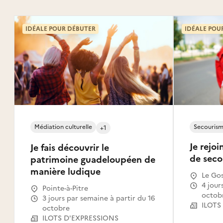
IDÉALE POUR DÉBUTER
IDÉALE POU
Médiation culturelle
Secourisme
+1
Je rejoi
Je fais découvrir le
de seco
patrimoine guadeloupéen de
manière ludique
Le Gos
4 jours par mois à partir du 16
Pointe-à-Pitre
octob
3 jours par semaine à partir du 16
ILOTS
octobre
ILOTS D'EXPRESSIONS