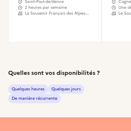
Saint-Paul-de-Vence
Cagne
2 heures par semaine
Une 
Le Souvenir Français des Alpes-Maritimes
Quelles sont vos disponibilités ?
Quelques heures
Quelques jours
De manière récurrente