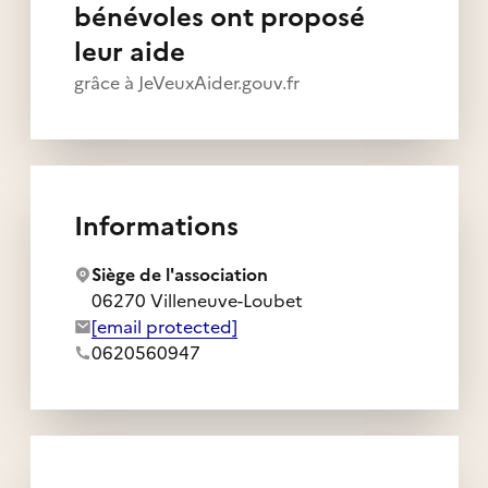
bénévoles ont proposé
leur aide
grâce à JeVeuxAider.gouv.fr
Informations
Siège de l'association
06270 Villeneuve-Loubet
Adresse e-mail de l'association :
[email protected]
Numéro de téléphone de l'association :
0620560947