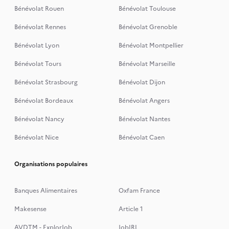
Bénévolat Rouen
Bénévolat Toulouse
Bénévolat Rennes
Bénévolat Grenoble
Bénévolat Lyon
Bénévolat Montpellier
Bénévolat Tours
Bénévolat Marseille
Bénévolat Strasbourg
Bénévolat Dijon
Bénévolat Bordeaux
Bénévolat Angers
Bénévolat Nancy
Bénévolat Nantes
Bénévolat Nice
Bénévolat Caen
Organisations populaires
Banques Alimentaires
Oxfam France
Makesense
Article 1
AVDTM - ExplorJob
JobIRL