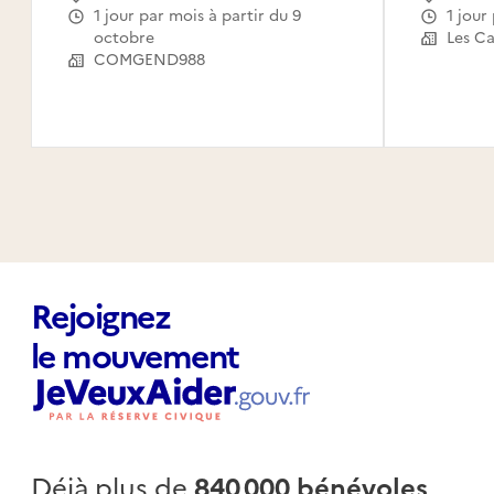
1 jour par mois à partir du 9
1 jou
octobre
COMGEND988
Rejoignez
le mouvement
Déjà plus de
840 000 bénévoles