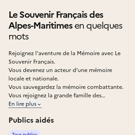
Le Souvenir Français des
Alpes-Maritimes
en quelques
mots
Rejoignez l'aventure de la Mémoire avec Le
Souvenir Français.
Vous devenez un acteur d'une mémoire
locale et nationale.
Vous sauvegardez la mémoire combattante.
Vous rejoignez la grande famille des
associations mémorielles.
En lire plus
Le Souvenir Français a besoin de vous pour:
Publics aidés
sauvegarder et entretenir les lieux du
Souvenir :les tombes des Morts pour la
Tous publics