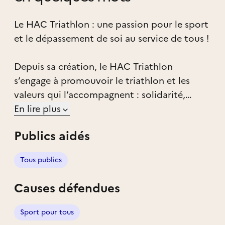
Le HAC Triathlon : une passion pour le sport
et le dépassement de soi au service de tous !
Depuis sa création, le HAC Triathlon
s’engage à promouvoir le triathlon et les
valeurs qui l’accompagnent : solidarité,
esprit d’équipe et goût du challenge. Basée
En lire plus
au Havre, notre association est un acteur clé
Publics aidés
du dynamisme sportif local, rassemblant des
athlètes de tous niveaux et âges autour d’un
Tous publics
même objectif : rendre le sport accessible et
inspirant.
Causes défendues
Organisateur du célèbre Le Havre Urban Trail
Sport pour tous
(LHUT), nous mettons en œuvre des