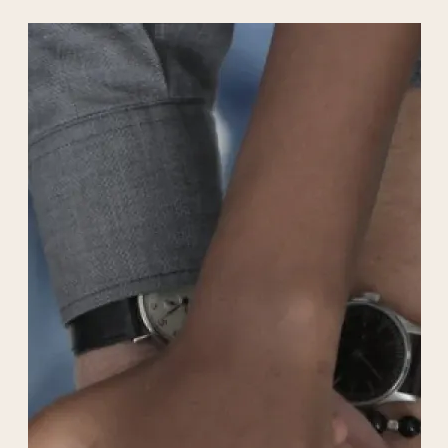
événements fédérateurs et innovants, qui
contribuent au rayonnement de notre belle
région. Grâce à l’engagement de bénévoles
passionnés, nous faisons vivre des
expériences sportives uniques et inclusives,
où chaque participant, coureur ou
volontaire, est essentiel.
Rejoindre le HAC Triathlon, c’est rejoindre
une famille unie par l’effort, la convivialité et
la fierté de faire bouger notre territoire.
Ensemble, faisons battre le cœur du sport et
créons des souvenirs inoubliables pour tous !