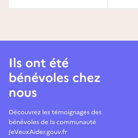
Ils ont été
bénévoles chez
nous
Découvrez les témoignages des
bénévoles de la communauté
JeVeuxAider.gouv.fr