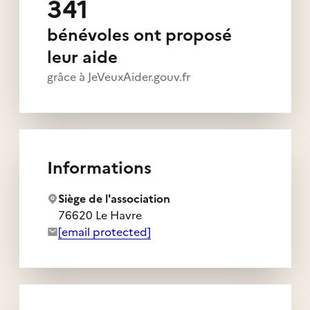
341
bénévoles ont proposé
leur aide
grâce à JeVeuxAider.gouv.fr
Informations
Siège de l'association
76620 Le Havre
Adresse e-mail de l'association :
[email protected]