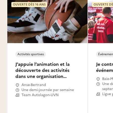
OUVERTE DÈS 16 ANS
OUVERTE DÈ
Activités sportives
Événement
J’appuie l’animation et la
Je cont
découverte des activités
événeme
dans une organisation
Baie-M
sportive
Une demi-journée le 26
Anse-Bertrand
septe
Une demi-journée par semaine
Team Autolagon-UVN