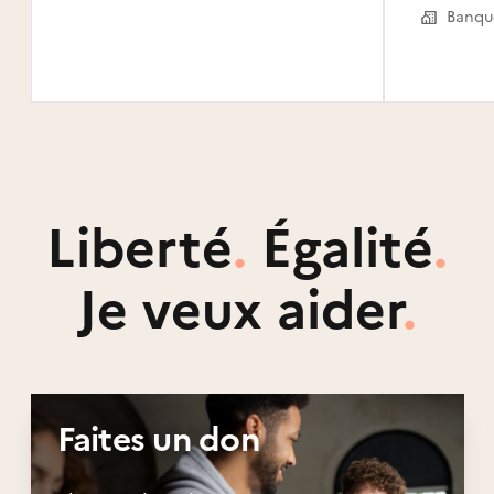
Bailli
Petit-
Bourg
Liberté
.
Égalité
.
Je veux aider
.
Faites un don