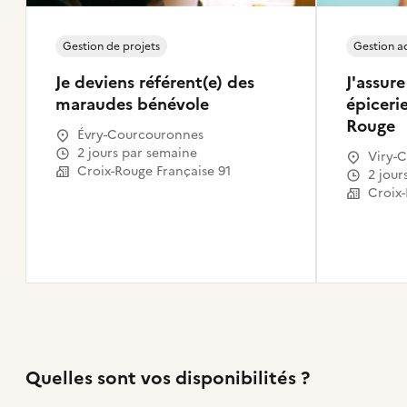
Gestion de projets
Gestion ad
Je deviens référent(e) des
J'assure
maraudes bénévole
épicerie
Rouge
Évry-Courcouronnes
2 jours par semaine
Viry-C
Croix-Rouge Française 91
2 jou
Croix-
Quelles sont vos disponibilités ?