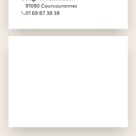
91080 Courcouronnes
Numéro de téléphone de l'association :
01 69 87 38 38