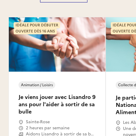
IDÉALE POUR DÉBUTER
IDÉALE POU
OUVERTE DÈS 16 ANS
OUVERTE DÈ
Animation / Loisirs
Collecte d
Je viens jouer avec Lisandro 9
Je parti
ans pour l'aider à sortir de sa
Nationa
bulle
Aliment
Sainte-Rose
Les Ab
2 heures par semaine
à-Pitr
Une demi-journée à partir du 5
Aidons Lisandro à sortir de sa bulle
Petit-
novem