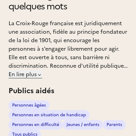
quelques mots
La Croix-Rouge française est juridiquement
une association, fidèle au principe fondateur
de la loi de 1901, qui encourage les
personnes à s'engager librement pour agir.
Elle est ouverte à tous, sans barrière ni
discrimination. Reconnue d'utilité publique
en 1945, elle fonde l'engagement de ses
En lire plus
bénévoles à travers la confiance et
Publics aidés
l’autonomie qu'elle leur accorde par des
délégations de responsabilité importantes.
Personnes âgées
La Croix-Rouge française est également
Personnes en situation de handicap
engagée dans une économie sociale de
services à but non lucratif. Cette dimension
Personnes en difficulté
Jeunes / enfants
Parents
moins connue repose pourtant sur un
Tous publics