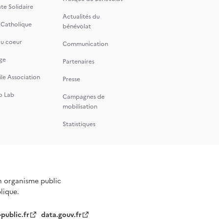
te Solidaire
Actualités du
 Catholique
bénévolat
du coeur
Communication
ge
Partenaires
le Association
Presse
o Lab
Campagnes de
mobilisation
Statistiques
n organisme public
blique.
-public.fr
data.gouv.fr