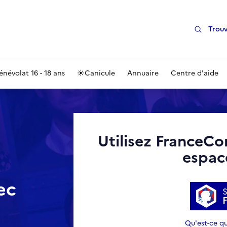
Trouv
énévolat 16 - 18 ans
☀️
Canicule
Annuaire
Centre d'aide
Utilisez FranceCo
espac
ec
S
Qu'est-ce q