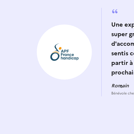
Une exp
super g
d'accom
sentis 
partir 
prochai
Romain
Bénévole ch