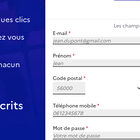
ues clics
Les champ
E-mail
*
ez vous
Prénom
*
chacun
Code postal
*
56000
crits
Téléphone mobile
*
Mot de passe
*