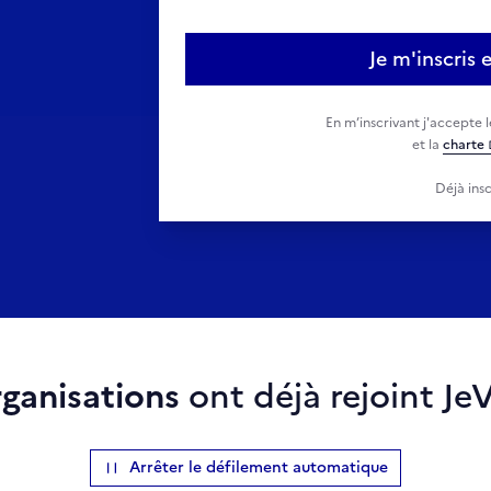
Je m'inscris
En m’inscrivant j'accepte 
et la
charte
Déjà insc
rganisations
ont déjà rejoint Je
Arrêter le défilement automatique