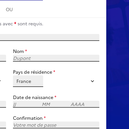
OU
s avec
*
sont requis.
Nom
*
Pays de résidence
*
option sélectionnée
France
Date de naissance
*
Confirmation
*