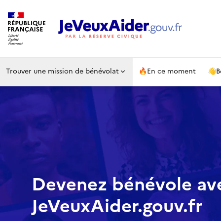
Trouver une mission de bénévolat
🔥
En ce moment
👋
B
Devenez bénévole av
JeVeuxAider.gouv.fr